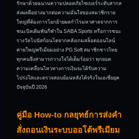
รักษาด้วยฉนวนความปลอดภัยไซเบอร์ระดับสากล
ส่งผลดีอย่างมากต่อความมั่นใจของสมาชิกราย
ใหญ่ที่ต้องการโยกย้ายผลกำไรมหาศาลจากการ
ชนะบิลเดิมพันกีฬาใน SABA Sports หรือการชนะ
รางวัลโบนัสก้อนโตจากคลังเกมสล็อตออนไลน์
ค่ายใหญ่พรีเมียมอย่าง PG Soft สมาชิกชาวไทย
ทุกคนจึงสามารถวางใจได้เต็มร้อยว่า ทุกยอด
ความเคลื่อนไหวทางการเงินจะได้รับความ
โปร่งใสและตรวจสอบย้อนหลังได้จริงในเอเชียยุค
ปัจจุบันปี 2026
คู่มือ How-to กลยุทธ์การส่งคำ
สั่งถอนเงินระบบออโต้พรีเมียม