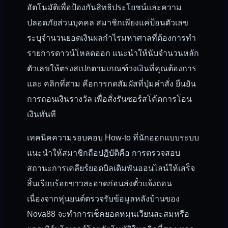
อัตโนมัติเพื่อป้องกันสิทธิประโยชน์และความ
ปลอดภัยส่วนบุคคล สมาชิกเพียงแค่ป้อนตัวเลข
ระบุจำนวนยอดเงินผลกำไรมหาศาลที่ต้องการทำ
รายการดาวน์โหลดออก แนะนำให้นับจำนวนหลัก
ตัวเลขให้ตรงสเปกตามเกณฑ์วงเงินที่คุณต้องการ
และ คลิกที่สาม คือการกดสัมผัสที่ปุ่มคำสั่ง ยืนยัน
การถอนเงินรางวัล เพื่อสั่งรันซอร์สโค้ดการโอน
เงินทันที
เทคนิคความรอบคอบ How-to ที่นักออกแบบระบบ
แนะนำให้สมาชิกถือปฏิบัติคือ การตรวจสอบ
สถานะการเคลียร์ยอดบิลเดิมพันออนไลน์ให้เสร็จ
สิ้นเรียบร้อยขาวสะอาดก่อนส่งตั๋วแจ้งถอน
เนื่องจากหุ่นยนต์ตรวจรับข้อมูลหลังบ้านของ
Nova88 จะทำการเช็คยอดหมุนเวียนสะสมหรือ