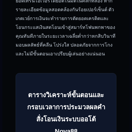
ยอดเทิร์นโอเวอร์โดยอัตโนมัติในคลิกที่สอง หาก
รายละเอียดข้อมูลสอดคล้องกันร้อยเปอร์เซ็นต์ ตัว
เกตเวย์การเงินจะทำรายการตัดยอดเครดิตและ
โอนกระแสเงินสดโอนเข้าสู่สมาร์ทโฟนพกพาของ
คุณทันทีภายในระยะเวลาเฉลี่ยต่ำกว่าหกสิบวินาที
มอบผลลัพธ์ที่คลีน โปร่งใส ปลอดภัยจากการโกง
และไม่มีขั้นตอนเอาเปรียบผู้เล่นอย่างแน่นอน
ตารางวิเคราะห์ขั้นตอนและ
กรอบเวลาการประมวลผลคำ
สั่งโอนเงินระบบออโต้
Nova88