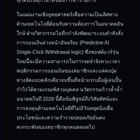
ทุกคนในทุกวินาทีของการทำรายการ
ในแผนงานเชิงยุทธศาสตร์เพื่อความเป็นเลิศทาง
ด้านเทคโนโลยีต้อนรับความต้องการในอนาคตอัน
ใกล้ ฝ่ายวิศวกรรมไอทีกกำลังพัฒนาระบบคำสั่งสั่ง
การถอนเงินล่วงหน้าอัจฉริยะ (Predictive AI
Single-Click Withdrawal logic) ซึ่งซอฟต์แวร์รุ่น
ใหม่นี้จะมีความสามารถในการจดจำจังหวะเวลา
พฤติกรรมการถอนเงินของสมาชิกและแสดงปุ่ม
ทางลัดแบบคลิกเดียวจบขึ้นที่หน้าแรกเมื่อผู้เล่นปั้น
กำไรได้ตามเกณฑ์ส่วนบุคคล นวัตกรรมก้าวล้ำล้ำ
อนาคตในปี 2026 นี้คือข้อพิสูจน์ถึงวิสัยทัศน์และ
การลงทุนด้านเทคโนโลยีที่ไม่มีวันหยุดนิ่งเพื่อ
ประโยชน์และความร่ำรวยปลอดภัยมั่นคง
คงกระพันของสมาชิกทุกคนตลอดไป