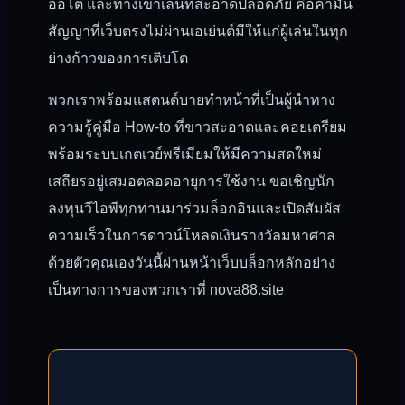
ออโต้ และทางเข้าเล่นที่สะอาดปลอดภัย คือคำมั่น
สัญญาที่เว็บตรงไม่ผ่านเอเย่นต์มีให้แก่ผู้เล่นในทุก
ย่างก้าวของการเติบโต
พวกเราพร้อมแสตนด์บายทำหน้าที่เป็นผู้นำทาง
ความรู้คู่มือ How-to ที่ขาวสะอาดและคอยเตรียม
พร้อมระบบเกตเวย์พรีเมียมให้มีความสดใหม่
เสถียรอยู่เสมอตลอดอายุการใช้งาน ขอเชิญนัก
ลงทุนวีไอพีทุกท่านมาร่วมล็อกอินและเปิดสัมผัส
ความเร็วในการดาวน์โหลดเงินรางวัลมหาศาล
ด้วยตัวคุณเองวันนี้ผ่านหน้าเว็บบล็อกหลักอย่าง
เป็นทางการของพวกเราที่ nova88.site