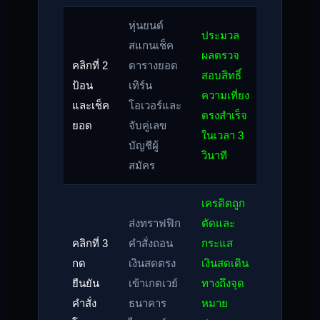
หุ่นยนต์
ประมวล
สแกนเช็ค
ผลตรวจ
คลิกที่ 2
ตารางยอด
สอบสิทธิ์
ป้อน
เทิร์น
ความเที่ยง
และเช็ค
โอเวอร์และ
ตรงสำเร็จ
ยอด
จับคู่เลข
ในเวลา 3
บัญชีผู้
วินาที
สมัคร
เครดิตถูก
ส่งทราฟฟิก
ตัดและ
คลิกที่ 3
คำสั่งถอน
กระแส
กด
เงินสดตรง
เงินสดเดิน
ยืนยัน
เข้าเกตเวย์
ทางถึงจุด
คำสั่ง
ธนาคาร
หมาย