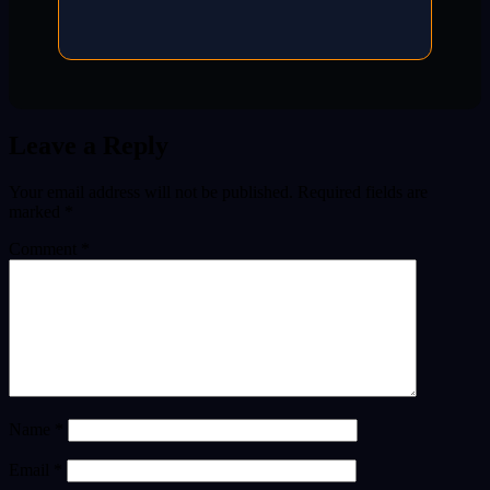
Leave a Reply
Your email address will not be published.
Required fields are
marked
*
Comment
*
Name
*
Email
*