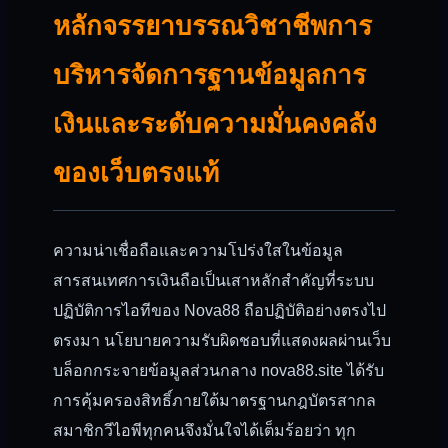
หลักจรรยาบรรณวิชาชีพการ
บริหารจัดการฐานข้อมูลการ
เงินและระดับความมั่นคงคลัง
ของเว็บตรงแท้
ความน่าเชื่อถือและความโปร่งใสในข้อมูล
สารสนเทศการเงินถือเป็นเสาหลักสำคัญที่ระบบ
ปฏิบัติการไอทีของ Nova88 ถือปฏิบัติอย่างตรงไป
ตรงมา นโยบายความรับผิดชอบที่แสดงผลผ่านเว็บ
บล็อกกระจายข้อมูลส่วนกลาง nova88.site ได้รับ
การคุ้มครองสิทธิ์ภายใต้มาตรฐานกฎบัตรสากล
สมาชิกวีไอพีทุกคนจึงมั่นใจได้เต็มร้อยว่า ทุก