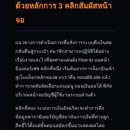
ด้วยหลักการ 3 คลิกสัมผัสหน้า
จอ
แนวทางการดำเนินการเพื่อสั่งการระบบดึงเงินสด
กลับคืนสู่กระเป๋า สมาชิกสามารถปฏิบัติได้อย่าง
เรียบง่ายและไวที่สุดตามแผนผัง How-to บนหน้า
อินเทอร์เฟซ คลิกที่หนึ่ง เริ่มต้นจากการล็อกอินเข้า
สู่เว็บบล็อกหลักของพวกเราคือ nova88.site แล้ว
ทำการกดสัมผัสเลือกแถบเมนู ถอนเงินออโต้ พิกัด
บริเวณหน้าจอบัญชีผู้ใช้งานระบบส่วนตัว
คลิกที่สอง ระบบการเงินอัจฉริยะจะทำการดึง
ข้อมูลพารามิเตอร์บัญชีสถาบันการเงินที่ท่านผูก
สิทธิ์ไว้ตั้งแต่ขั้นตอนสมัครขึ้นมาแสดงผลโดย