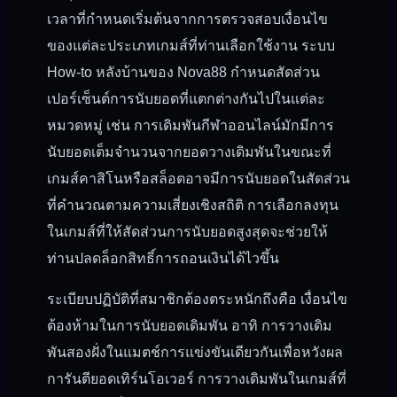
เวลาที่กำหนดเริ่มต้นจากการตรวจสอบเงื่อนไข
ของแต่ละประเภทเกมส์ที่ท่านเลือกใช้งาน ระบบ
How-to หลังบ้านของ Nova88 กำหนดสัดส่วน
เปอร์เซ็นต์การนับยอดที่แตกต่างกันไปในแต่ละ
หมวดหมู่ เช่น การเดิมพันกีฬาออนไลน์มักมีการ
นับยอดเต็มจำนวนจากยอดวางเดิมพันในขณะที่
เกมส์คาสิโนหรือสล็อตอาจมีการนับยอดในสัดส่วน
ที่คำนวณตามความเสี่ยงเชิงสถิติ การเลือกลงทุน
ในเกมส์ที่ให้สัดส่วนการนับยอดสูงสุดจะช่วยให้
ท่านปลดล็อกสิทธิ์การถอนเงินได้ไวขึ้น
ระเบียบปฏิบัติที่สมาชิกต้องตระหนักถึงคือ เงื่อนไข
ต้องห้ามในการนับยอดเดิมพัน อาทิ การวางเดิม
พันสองฝั่งในแมตช์การแข่งขันเดียวกันเพื่อหวังผล
การันตียอดเทิร์นโอเวอร์ การวางเดิมพันในเกมส์ที่