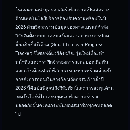
ในแผนงานเชิงยุทธศาสตร์เพื่อความเป็นเลิศทาง
ด้านเทคโนโลยีบริการต้อนรับความพร้อมในปี
2026 ฝ่ายวิศวกรรมข้อมูลของทางแบรนด์กำลัง
วิจัยติดตั้งระบบ แดชบอร์ดแสดงสถานะการปลด
ล็อกสิทธิ์พรีเมียม (Smart Turnover Progress
Tracker) ซึ่งซอฟต์แวร์อัจฉริยะรุ่นใหม่นี้จะทำ
หน้าที่แสดงกราฟิกจำลองการสะสมยอดเดิมพัน
และแจ้งเตือนทันทีที่สถานะของท่านพร้อมสำหรับ
การสั่งการถอนเงินรางวัล นวัตกรรมก้าวล้ำปี
2026 นี้คือข้อพิสูจน์ถึงวิสัยทัศน์และการลงทุนด้าน
เทคโนโลยีที่ไม่เคยหยุดนิ่งเพื่อความร่ำรวย
ปลอดภัยมั่นคงคงกระพันของสมาชิกทุกคนตลอด
ไป