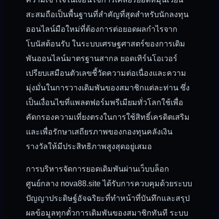
สะสมถือเป็นพื้นฐานที่สำคัญที่สุดสำหรับนักลงทุน
ออนไลน์มือใหม่ที่ต้องการต่อยอดผลกำไรจาก
โบนัสต้อนรับ ในระบบเศรษฐศาสตร์ของการเดิม
พันออนไลน์มาตรฐานสากล ยอดเทิร์นโอเวอร์
เปรียบเสมือนตัวเลขชี้วัดความต่อเนื่องและความ
มุ่งมั่นในการวางเดิมพันของสมาชิกแต่ละท่าน ซึ่ง
เป็นเงื่อนไขที่แพลตฟอร์มพรีเมียมทั่วโลกใช้เพื่อ
คัดกรองความเที่ยงตรงในการใช้สิทธิ์เครดิตเสริม
และเพื่อรักษาเสถียรภาพของกองทุนคลังเงิน
รางวัลให้มีประสิทธิภาพสูงสุดอยู่เสมอ
การบริหารจัดการยอดเดิมพันผ่านเว็บบล็อก
ศูนย์กลาง nova88.site ได้รับการควบคุมด้วยระบบ
ปัญญาประดิษฐ์อัจฉริยะที่ทำหน้าที่บันทึกและสรุป
ผลข้อมูลทุกตั๋วการเดิมพันของสมาชิกทันที ระบบ