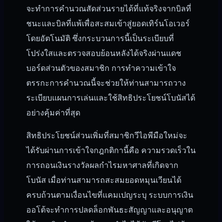
จะทำการคำนวณสัดส่วนรายได้ที่แท้จริงจากบิลที่
ชนะและบิลที่แพ้เพื่อสะสมเข้าสู่ยอดเทิร์นโอเวอร์
โดยอัตโนมัติ ซึ่งกระบวนการนี้เป็นระเบียบที่
โปร่งใสและตรวจสอบย้อนหลังได้จริงผ่านแดช
บอร์ดส่วนตัวของสมาชิก การทำความเข้าใจ
ตรรกะการคำนวณนี้จะช่วยให้ท่านสามารถวาง
ระเบียบแผนการเล่นและใช้สิทธิประโยชน์โบนัสได้
อย่างคุ้มค่าที่สุด
สิทธิประโยชน์ส่วนเพิ่มที่สมาชิกวีไอพีมือใหม่จะ
ได้รับผ่านการเข้าใจกฎกติกานี้คือ ความรวดเร็วใน
การถอนเงินรางวัลผลกำไรมหาศาลที่เกิดจาก
โบนัส เมื่อท่านสามารถสะสมยอดหมุนเวียนได้
ครบถ้วนตามเงื่อนไขที่แคมเปญระบุ ระบบการเงิน
ออโต้จะทำการปลดล็อกพันธะสัญญาและอนุญาต