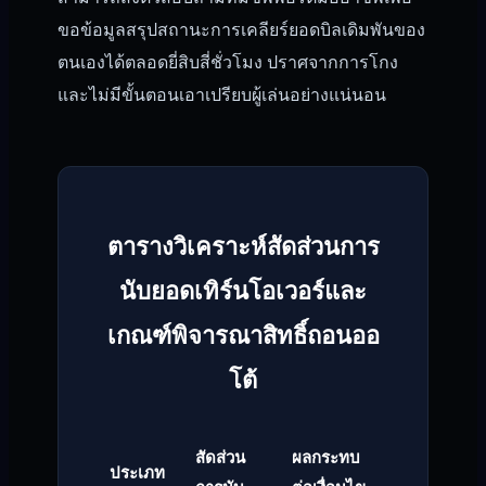
ขอข้อมูลสรุปสถานะการเคลียร์ยอดบิลเดิมพันของ
ตนเองได้ตลอดยี่สิบสี่ชั่วโมง ปราศจากการโกง
และไม่มีขั้นตอนเอาเปรียบผู้เล่นอย่างแน่นอน
ตารางวิเคราะห์สัดส่วนการ
นับยอดเทิร์นโอเวอร์และ
เกณฑ์พิจารณาสิทธิ์ถอนออ
โต้
สัดส่วน
ผลกระทบ
ประเภท