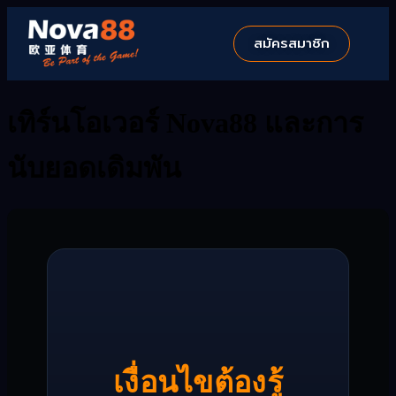
สมัครสมาชิก
เทิร์นโอเวอร์ Nova88 และการ
นับยอดเดิมพัน
เงื่อนไขต้องรู้