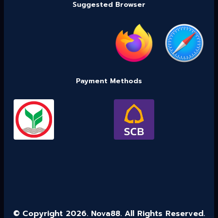
Suggested Browser
Payment Methods
© Copyright 2026. Nova88. All Rights Reserved.