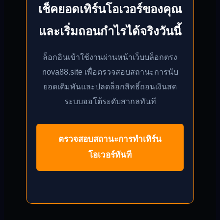
เช็คยอดเทิร์นโอเวอร์ของคุณ
และเริ่มถอนกำไรได้จริงวันนี้
ล็อกอินเข้าใช้งานผ่านหน้าเว็บบล็อกตรง
nova88.site เพื่อตรวจสอบสถานะการนับ
ยอดเดิมพันและปลดล็อกสิทธิ์ถอนเงินสด
ระบบออโต้ระดับสากลทันที
ตรวจสอบสถานะการทำเทิร์น
โอเวอร์ทันที