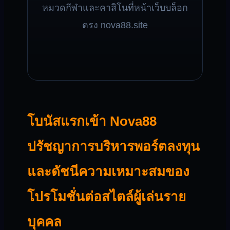
หมวดกีฬาและคาสิโนที่หน้าเว็บบล็อก
ตรง nova88.site
โบนัสแรกเข้า Nova88
ปรัชญาการบริหารพอร์ตลงทุน
และดัชนีความเหมาะสมของ
โปรโมชั่นต่อสไตล์ผู้เล่นราย
บุคคล