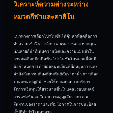
วิเคราะห์ความต่างระหว่าง
หมวดกีฬาและคาสิโน
แนวทางการเลือกโปรโมชั่นให้คุ้มค่าที่สุดคือการ
ทำความเข้าใจสไตล์การเล่นของตนเอง หากคุณ
เป็นสายกีฬาที่เน้นความนิ่งและความแม่นยำใน
การคัดเลือกบิลเดิมพัน โปรโมชั่นในหมวดนี้มักมี
ข้อกำหนดการทำยอดหมุนเวียนที่ยืดหยุ่นกว่าและ
คำนึงถึงความเสี่ยงที่สัมพันธ์กับราคาน้ำ การเลือก
ร่วมแคมเปญกีฬาช่วยให้ท่านสามารถบริหาร
จัดการเงินทุนให้ยาวนานขึ้นในแต่ละรอบแมตช์
การแข่งขัน ลดอัตราความสูญเสียจากความ
ผันผวนของราคาและเพิ่มโอกาสในการชนะบิลส
เต็ปที่ทำกำไรมหาศาล