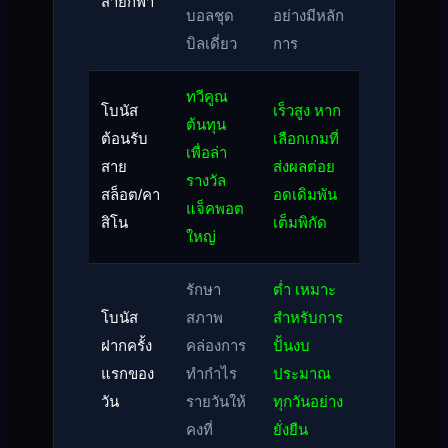
สายกีฬา
บอลชุด
อย่างมีหลัก
บิลเดี่ยว
การ
ทวีคูณ
โบนัส
เร็วสูง หาก
ต้นทุน
ต้อนรับ
เลือกเกมที่
เพื่อล่า
สาย
ส่งผลต่อย
รางวัล
สล็อต/คา
อดเดิมพัน
แจ็คพอต
สิโน
เต็มพิกัด
ใหญ่
รักษา
ต่ำ เหมาะ
โบนัส
สภาพ
สำหรับการ
ฝากครั้ง
คล่องการ
ปั้นงบ
แรกของ
ทำกำไร
ประมาณ
วัน
รายวันให้
ทุกวันอย่าง
คงที่
ยั่งยืน