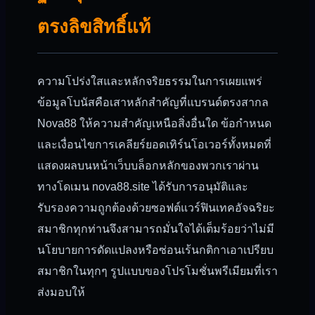
ตรงลิขสิทธิ์แท้
ความโปร่งใสและหลักจริยธรรมในการเผยแพร่
ข้อมูลโบนัสคือเสาหลักสำคัญที่แบรนด์ตรงสากล
Nova88 ให้ความสำคัญเหนือสิ่งอื่นใด ข้อกำหนด
และเงื่อนไขการเคลียร์ยอดเทิร์นโอเวอร์ทั้งหมดที่
แสดงผลบนหน้าเว็บบล็อกหลักของพวกเราผ่าน
ทางโดเมน nova88.site ได้รับการอนุมัติและ
รับรองความถูกต้องด้วยซอฟต์แวร์ฟินเทคอัจฉริยะ
สมาชิกทุกท่านจึงสามารถมั่นใจได้เต็มร้อยว่าไม่มี
นโยบายการดัดแปลงหรือซ่อนเร้นกติกาเอาเปรียบ
สมาชิกในทุกๆ รูปแบบของโปรโมชั่นพรีเมียมที่เรา
ส่งมอบให้