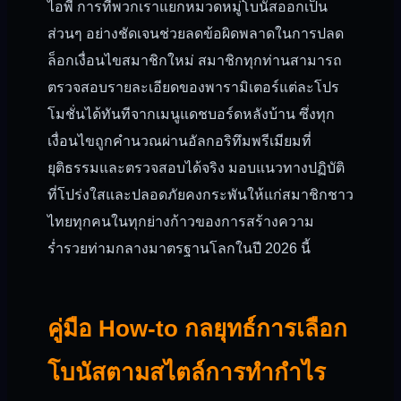
ไอพี การที่พวกเราแยกหมวดหมู่โบนัสออกเป็น
ส่วนๆ อย่างชัดเจนช่วยลดข้อผิดพลาดในการปลด
ล็อกเงื่อนไขสมาชิกใหม่ สมาชิกทุกท่านสามารถ
ตรวจสอบรายละเอียดของพารามิเตอร์แต่ละโปร
โมชั่นได้ทันทีจากเมนูแดชบอร์ดหลังบ้าน ซึ่งทุก
เงื่อนไขถูกคำนวณผ่านอัลกอริทึมพรีเมียมที่
ยุติธรรมและตรวจสอบได้จริง มอบแนวทางปฏิบัติ
ที่โปร่งใสและปลอดภัยคงกระพันให้แก่สมาชิกชาว
ไทยทุกคนในทุกย่างก้าวของการสร้างความ
ร่ำรวยท่ามกลางมาตรฐานโลกในปี 2026 นี้
คู่มือ How-to กลยุทธ์การเลือก
โบนัสตามสไตล์การทำกำไร