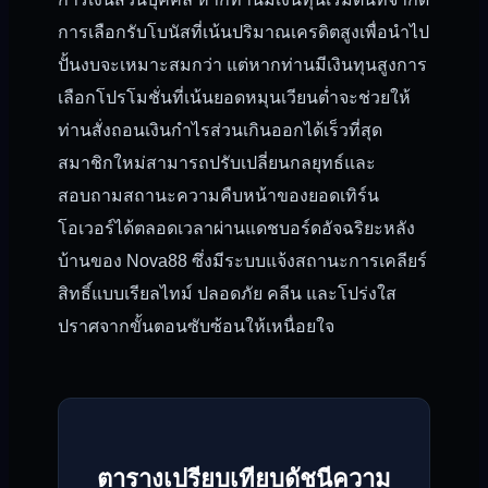
การเลือกรับโบนัสที่เน้นปริมาณเครดิตสูงเพื่อนำไป
ปั้นงบจะเหมาะสมกว่า แต่หากท่านมีเงินทุนสูงการ
เลือกโปรโมชั่นที่เน้นยอดหมุนเวียนต่ำจะช่วยให้
ท่านสั่งถอนเงินกำไรส่วนเกินออกได้เร็วที่สุด
สมาชิกใหม่สามารถปรับเปลี่ยนกลยุทธ์และ
สอบถามสถานะความคืบหน้าของยอดเทิร์น
โอเวอร์ได้ตลอดเวลาผ่านแดชบอร์ดอัจฉริยะหลัง
บ้านของ Nova88 ซึ่งมีระบบแจ้งสถานะการเคลียร์
สิทธิ์แบบเรียลไทม์ ปลอดภัย คลีน และโปร่งใส
ปราศจากขั้นตอนซับซ้อนให้เหนื่อยใจ
ตารางเปรียบเทียบดัชนีความ