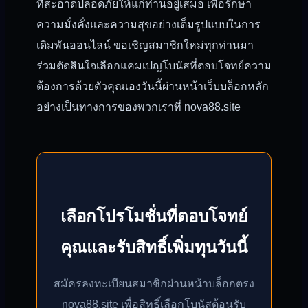
ที่สะอาดปลอดภัยให้แก่ท่านอยู่เสมอ เพื่อรักษา
ความมั่งคั่งและความสุขอย่างเต็มรูปแบบในการ
เดิมพันออนไลน์ ขอเชิญสมาชิกใหม่ทุกท่านมา
ร่วมตัดสินใจเลือกแคมเปญโบนัสที่ตอบโจทย์ความ
ต้องการด้วยตัวคุณเองวันนี้ผ่านหน้าเว็บบล็อกหลัก
อย่างเป็นทางการของพวกเราที่ nova88.site
เลือกโปรโมชั่นที่ตอบโจทย์
คุณและรับสิทธิ์เพิ่มทุนวันนี้
สมัครลงทะเบียนสมาชิกผ่านหน้าบล็อกตรง
nova88.site เพื่อสิทธิ์เลือกโบนัสต้อนรับ