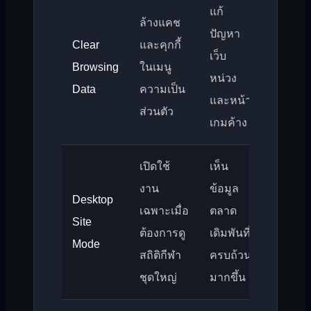
แก้
ล้างแคช
ปัญหา
Clear
และคุกกี้
เว็บ
Browsing
ในเมนู
หน่วง
Data
ความเป็น
และหน้า
ส่วนตัว
เกมค้าง
เปิดใช้
เห็น
งาน
ข้อมูล
Desktop
เฉพาะเมื่อ
ตลาด
Site
ต้องการดู
เดิมพันที่
Mode
สถิติกีฬา
ครบถ้วน
ชุดใหญ่
มากขึ้น